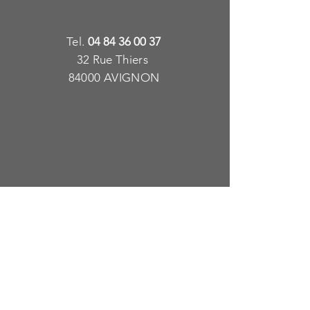
T
e
l.
04 84 36 00 37
32 Rue Thiers
84000 AVIGNON