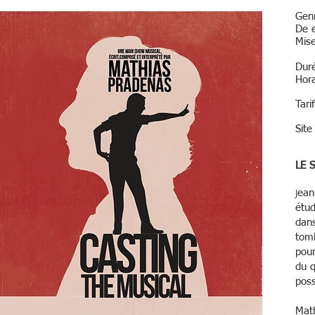
Genr
De 
Mis
Duré
Hora
Tari
Site
LE 
J
ean
étud
dans
tomb
pour
du q
poss
Math