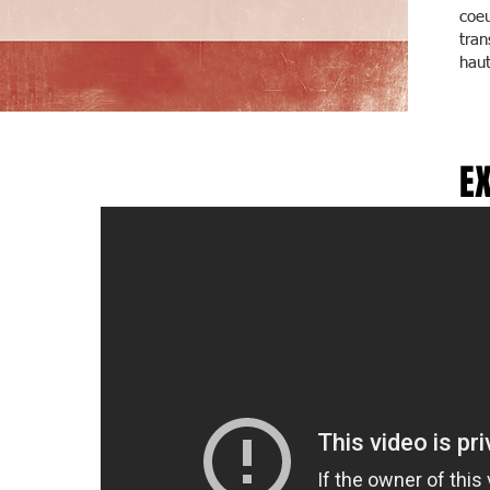
coeu
tran
haut
EX