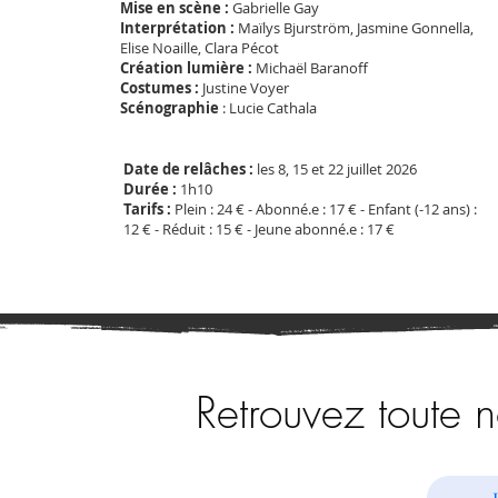
Mise en scène :
Gabrielle Gay
Interprétation :
Maïlys Bjurström, Jasmine Gonnella,
Elise Noaille, Clara Pécot
Création lumière :
Michaël Baranoff
Costumes :
Justine Voyer
Scénographie
: Lucie Cathala
Date de relâches :
les 8, 15 et 22 juillet 2026
Durée :
1h10
Tarifs :
Plein : 24 € - Abonné.e : 17 € - Enfant (-12 ans) :
12 € - Réduit : 15 € - Jeune abonné.e : 17 €
Retrouvez toute 