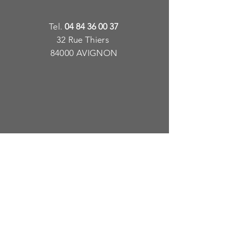
T
e
l.
04 84 36 00 37
32 Rue Thiers
84000 AVIGNON