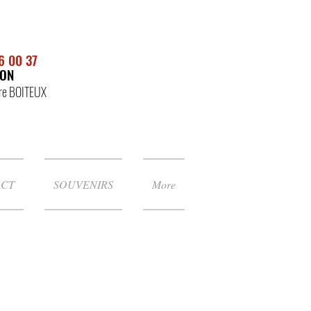
6 00 37
NON
rre BOITEUX
ACT
SOUVENIRS
More