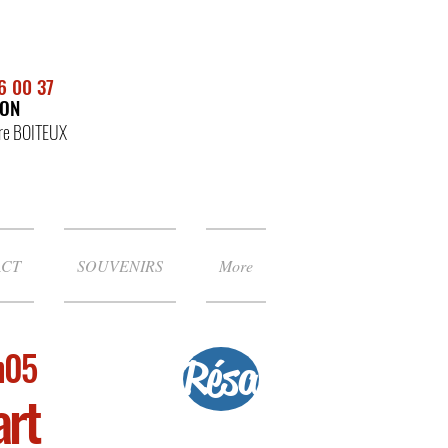
6 00 37
NON
rre BOITEUX
ACT
SOUVENIRS
More
9h05
Résa
art