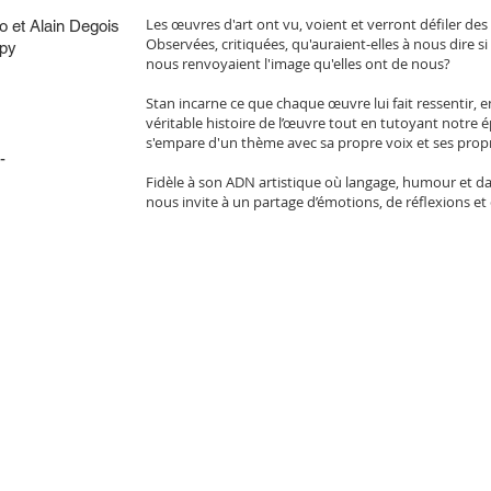
Les œuvres d'art ont vu, voient et verront défiler de
o et Alain Degois
Observées, critiquées, qu'auraient-elles à nous dire si
apy
nous renvoyaient l'image qu'elles ont de nous?
Stan incarne ce que chaque œuvre lui fait ressentir, en
véritable histoire de l’œuvre tout en tutoyant not
s'empare d'un thème avec sa propre voix et ses propr
-
Fidèle à son ADN artistique où langage, humour et d
nous invite à un partage d’émotions, de réflexions et 