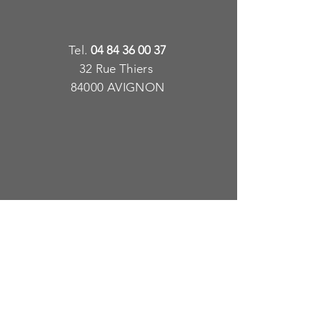
T
e
l.
04 84 36 00 37
32 Rue Thiers
84000 AVIGNON