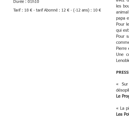
avez d
Durée : 01h10
les bo
Tarif : 18 € - tarif Abonné : 12 € - (-12 ans) : 10 €
animal
papa e
Pour le
qui es
Pour s
comme 
Pierre 
Une c
Lenobl
PRESSE
« Sur
désopi
Le Pro
« La p
Les Po