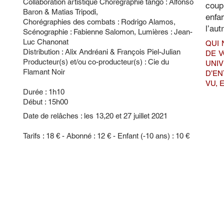
Collaboration artistique Chorégraphie tango : Alfonso
coup
Baron & Matias Tripodi,
enfa
Chorégraphies des combats : Rodrigo Alamos,
l’aut
Scénographie : Fabienne Salomon, Lumières : Jean-
Luc Chanonat
QUI 
Distribution : Alix Andréani & François Piel-Julian
DE V
Producteur(s) et/ou co-producteur(s) : Cie du
UNI
Flamant Noir
D’EN
VU, 
Durée : 1h10
Début : 15h00
Date de relâches : les 13,20 et 27 juillet 2021
Tarifs : 18 € - Abonné : 12 € - Enfant (-10 ans) : 10 €