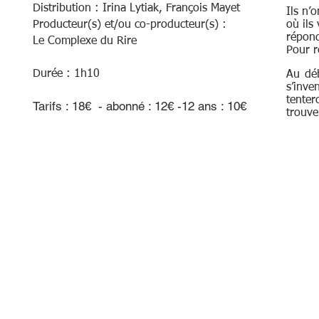
Distribution : Irina Lytiak, François Mayet
Ils n’
Producteur(s) et/ou co-producteur(s) :
où ils
répond
Le Complexe du Rire
Pour r
Durée : 1h10
Au déb
s’inve
tenter
Ta
rifs : 18€ -
abonné : 12€
-12 ans
: 10€
trouve