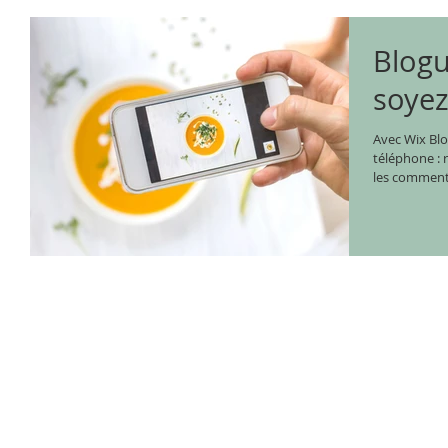
Blogu
soye
Avec Wix Blo
téléphone : 
les commentai